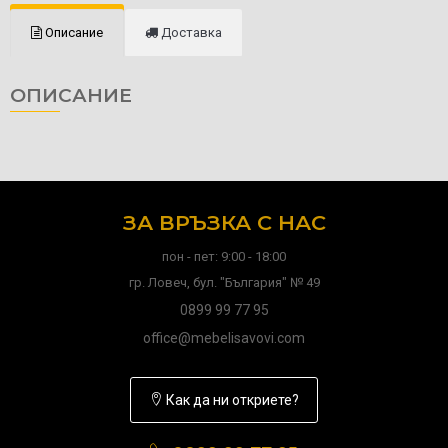
Описание
Доставка
ОПИСАНИЕ
ЗА ВРЪЗКА С НАС
пон - пет: 9:00 - 18:00
гр. Ловеч, бул. "България" № 49
0899 99 77 95
office@mebelisavovi.com
Как да ни откриете?