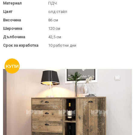
Материал
ПДЧ
Цвят
олд стайл
Височина
86 см
Широчина
120 см
Дълбочина
42,5 см
Срок за изработка
10 работни дни