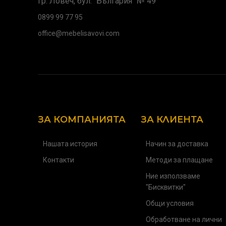
гр. Ловеч, бул. "България" № 49
0899 99 77 95
office@mebelisavovi.com
ЗА КОМПАНИЯТА
ЗА КЛИЕНТА
Нашата история
Начин за доставка
Контакти
Методи за плащане
Ние използваме
"Бисквитки"
Общи условия
Обработване на лични