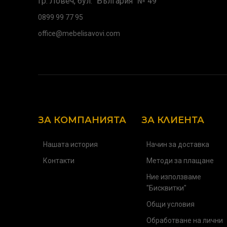
гр. Ловеч, бул. "България" № 49
0899 99 77 95
office@mebelisavovi.com
ЗА КОМПАНИЯТА
ЗА КЛИЕНТА
Нашата история
Начин за доставка
Контакти
Методи за плащане
Ние използваме
"Бисквитки"
Общи условия
Обработване на лични