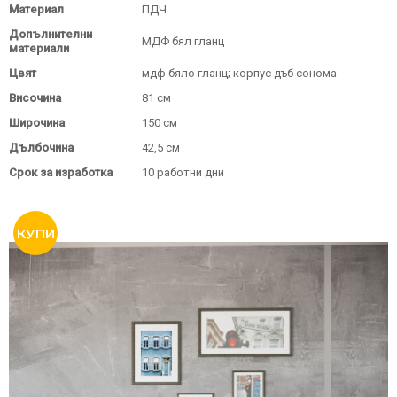
Материал
ПДЧ
Допълнителни
МДФ бял гланц
материали
Цвят
мдф бяло гланц; корпус дъб сонома
Височина
81 см
Широчина
150 см
Дълбочина
42,5 см
Срок за изработка
10 работни дни