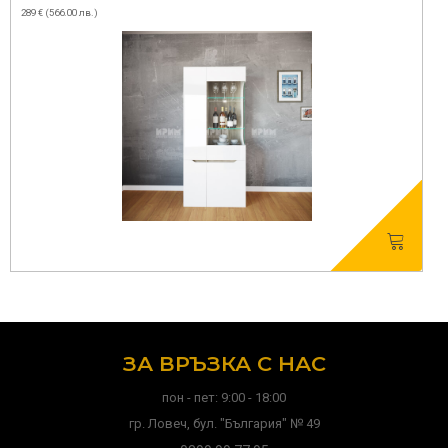
289 € (566.00 лв.)
ЗА ВРЪЗКА С НАС
пон - пет: 9:00 - 18:00
гр. Ловеч, бул. "България" № 49