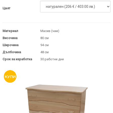
Цвят
Материал
Масив (чам)
Височина
80 см
Широчина
94 см
Дълбочина
48 см
Срок за изработка
30 работни дни