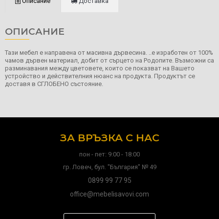
Описание
Доставка
ОПИСАНИЕ
Тази мебел е направена от масивна дървесина. ..е изработен от 100%
чамов дървен материал, добит от сърцето на Родопите. Възможни са
разминавания между цветовете, които се показват на Вашето
устройство и действителния нюанс на продукта. Продуктът се
доставя в СГЛОБЕНО състояние.
ЗА ВРЪЗКА С НАС
пон - пет: 9:00 - 18:00
гр. Ловеч, бул. "България" № 49
0899 99 77 95
office@mebelisavovi.com