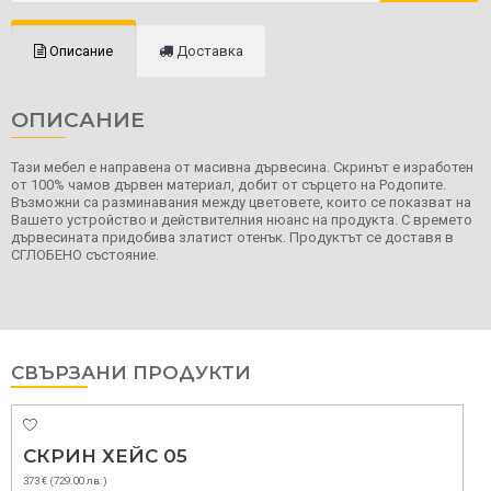
Описание
Доставка
ОПИСАНИЕ
Тази мебел е направена от масивна дървесина. Скринът е изработен
от 100% чамов дървен материал, добит от сърцето на Родопите.
Възможни са разминавания между цветовете, които се показват на
Вашето устройство и действителния нюанс на продукта. С времето
дървесината придобива златист отенък. Продуктът се доставя в
СГЛОБЕНО състояние.
СВЪРЗАНИ ПРОДУКТИ
ЛЕГЛО С ТАБЛА И 
183 € (358.00 лв.)