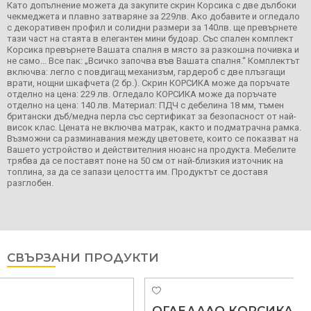
Като допълнение можета да закупите скрин Корсика с две дълбоки
чекмеджета и плавно затваряне за 229лв. Ако добавите и огледало
с декоративен профил и солидни размери за 140лв. ще превърнете
тази част на стаята в елегантен мини будоар. Със спален комплект
Корсика превърнете Вашата спалня в място за разкошна почивка и
не само... Все пак: „Всичко започва във Вашата спалня.“ Комплектът
включва: легло с повдигащ механизъм, гардероб с две плъзгащи
врати, нощни шкафчета (2 бр.). Скрин КОРСИКА може да поръчате
отделно на цена: 229 лв. Огледало КОРСИКА може да поръчате
отделно на цена: 140 лв. Материал: ПДЧ с дебелина 18 мм, тъмен
британски дъб/медна перла със сертификат за безопасност от най-
висок клас. Цената не включва матрак, както и подматрачна рамка.
Възможни са разминавания между цветовете, които се показват на
Вашето устройство и действителния нюанс на продукта. Мебелите
трябва да се поставят поне на 50 см от най-близкия източник на
топлина, за да се запази целостта им. Продуктът се доставя
разглобен.
СВЪРЗАНИ ПРОДУКТИ
ОГЛЕДАЛО КОРСИКА