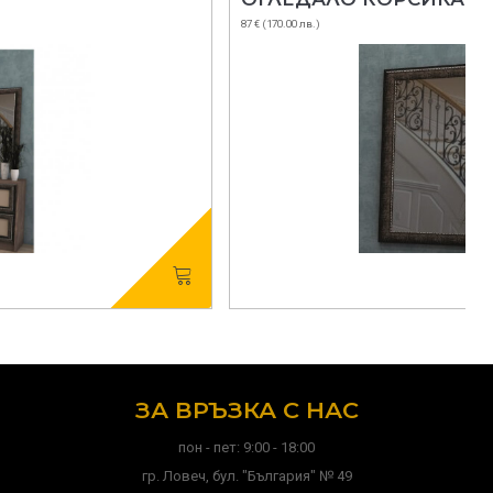
87 € (170.00 лв.)
ЗА ВРЪЗКА С НАС
пон - пет: 9:00 - 18:00
гр. Ловеч, бул. "България" № 49