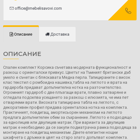
office@mebelisavovi.com
Описание
Доставка
ОПИСАНИЕ
Спален комплект Корсика съчетава модерната функционалност и
разкош с ориенталски привкус. Цветът на Тъмният британски дъб
умело е съчетан с бляскавата Медна перла. Тапицираните с висок
клас текстил с ромбоидна нашивка,табла на леглото и врата на
гардероба придават допълнителна нотка на разточителство.
Огромният гардероб с две плъзгащи врати, плавно затваряне и
огледала подсилва усещането за разкош с илюзията, че има пет
отваряеми врати. Високата тапицирана табла на леглото, с
декоративен профил придава ориенталска нотка на комплекта.
Практичният, повдигащ, амортисьорен механизъм на леглото
предлага допълнителен обем за съхранение. Леглото е подходящо
за еднолицев или двулицев матрак. При варианта за двулицев
матрак е необходимо да се закупи подматрачна рамка подходяща за
монтиране на повдигащ механизъм. Двете елегантни нощни
шкафчета с дръжки в цвят на старо злато допълват комплекта.