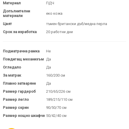
Материал
ПДЧ
Допълнителни
еко кожа
материали
Цвят
тъмен британски дъб/медна перла
Срок за изработка
20 работни дни
Подматрачна рамка
Не
Повдигащ механизъм
Да
Огледало
Да
За матрак
160/200 см
Плавно затваряне
Да
Размер гардероб
210/65/226 см
Размер легло
189/215/110 см
Размер скрин
90/50/70 см
Размер нощно шкафче
50/42/40 см