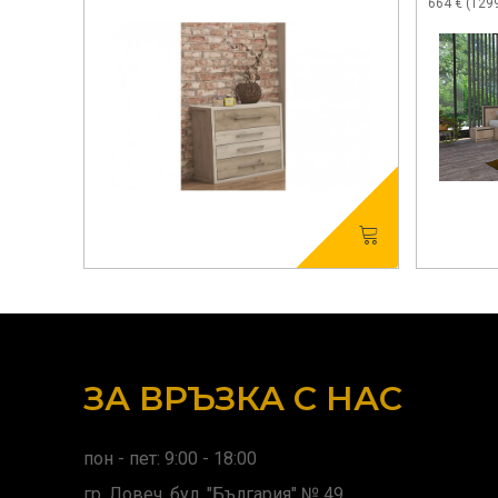
664 € (1299
ЗА ВРЪЗКА С НАС
пон - пет: 9:00 - 18:00
гр. Ловеч, бул. "България" № 49