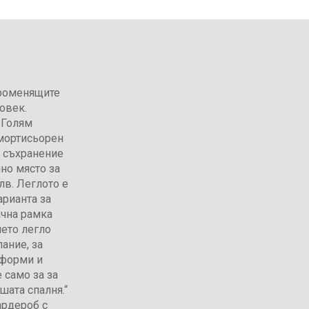
променящите
овек.
 Голям
амортисьорен
а съхранение
но място за
лв. Леглото е
рианта за
ачна рамка
ето легло
ание, за
 форми и
 само за за
шата спалня.“
ардероб с