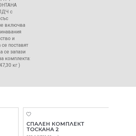
МОНТАНА
 ПДЧ с
 със
 не включва
минавания
ство и
 се поставят
а се запази
за комплекта:
47,30 кг )
СПАЛЕН КОМПЛЕКТ
ТОСКАНА 2