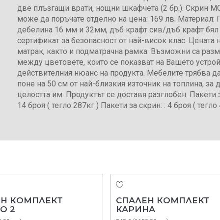
две плъзгащи врати, нощни шкафчета (2 бр.). Скрин 
може да поръчате отделно на цена: 169 лв. Материал:
дебелина 16 мм и 32мм, дъб крафт сив/дъб крафт бял
сертификат за безопасност от най-висок клас. Цената
матрак, както и подматрачна рамка. Възможни са раз
между цветовете, които се показват на Вашето устрой
действителния нюанс на продукта. Мебелите трябва да
поне на 50 см от най-близкия източник на топлина, за д
целостта им. Продуктът се доставя разглобен. Пакети 
14 броя ( тегло 287кг ) Пакети за скрин: : 4 броя ( тегло 
ЕН КОМПЛЕКТ
СПАЛЕН КОМПЛЕКТ
О 2
КАРИНА