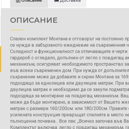
Описание
Доставка
ОПИСАНИЕ
Спален комплект Монтана е отговорът на постоянно 
се нужди в забързаното ежедневие на съвременния ч
Солидност и функционалност са отличаващите я черти.
гардероб с огледало, допълнен от легло с повдигащ 
механизъм, осигуряват необходимото пространство з
във всеки съвременен дом. При нужда от допълнител
съхранение може да добавите и скрин Монтана за 169
подходящо за еднолицев или двулицев матрак. При ва
двулицев матрак е необходимо да се закупи подматр
подходяща за монтиране на повдигащ механизъм. Ваш
може да бъде монтирано, в зависимост от Вашето жел
матрак с размери 160/200см. или 180/200см. Правите
усилената конструкция превръщат спалнята в място не
пълноценна почивка... Все пак: „Всичко започва във Ва
Комплектът включва: легло с повдигащ механизъм, г