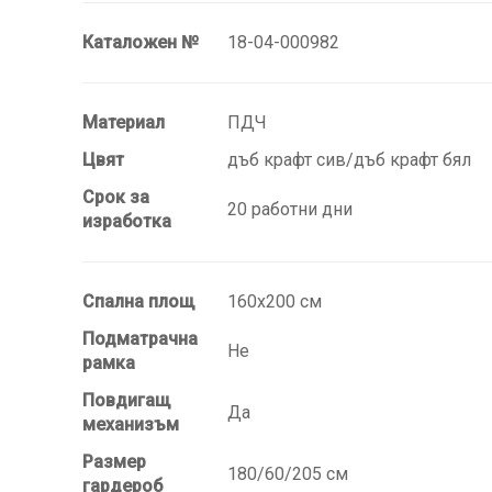
Каталожен №
18-04-000982
Материал
ПДЧ
Цвят
дъб крафт сив/дъб крафт бял
Срок за
20 работни дни
изработка
Спална площ
160х200 см
Подматрачна
Не
рамка
Повдигащ
Да
механизъм
Размер
180/60/205 см
гардероб