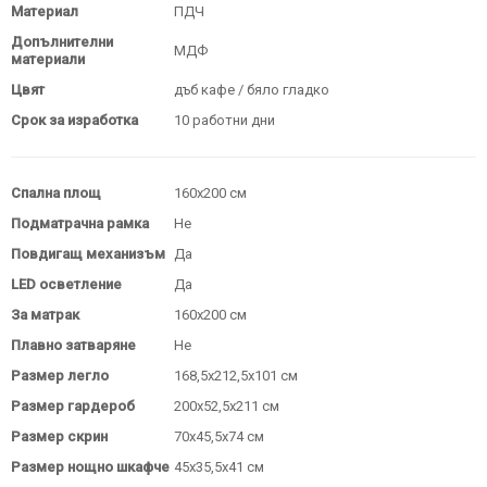
Материал
ПДЧ
Допълнителни
МДФ
материали
Цвят
дъб кафе / бяло гладко
Срок за изработка
10 работни дни
Спална площ
160х200 см
Подматрачна рамка
Не
Повдигащ механизъм
Да
LED осветление
Да
За матрак
160х200 см
Плавно затваряне
Не
Размер легло
168,5х212,5х101 см
Размер гардероб
200х52,5х211 см
Размер скрин
70х45,5х74 см
Размер нощно шкафче
45х35,5х41 см