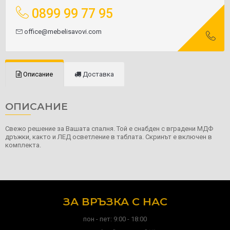
0899 99 77 95
office@mebelisavovi.com
Описание
Доставка
ОПИСАНИЕ
Свежо решение за Вашата спалня. Той е снабден с вградени МДФ
дръжки, както и ЛЕД осветление в таблата. Скринът е включен в
комплекта.
ЗА ВРЪЗКА С НАС
пон - пет: 9:00 - 18:00