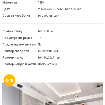
Материал
ПДЧ
Цвят
дъб какао и кестен вирджиния
Срок за изработка
10 работни дни
Спална площ
160х200 см
Подматрачна рамка
Не
Повдигащ механизъм
Да
Размер гардероб
150х52х181 см
Размер легло
164,5х206х71 см
Размер нощно шкафче
40х35,5х29 см