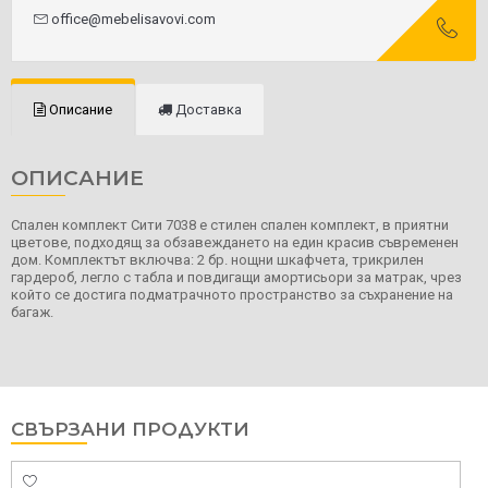
office@mebelisavovi.com
Описание
Доставка
ОПИСАНИЕ
Спален комплект Сити 7038 е стилен спален комплект, в приятни
цветове, подходящ за обзавеждането на един красив съвременен
дом. Комплектът включва: 2 бр. нощни шкафчета, трикрилен
гардероб, легло с табла и повдигащи амортисьори за матрак, чрез
който се достига подматрачното пространство за съхранение на
багаж.
СВЪРЗАНИ ПРОДУКТИ