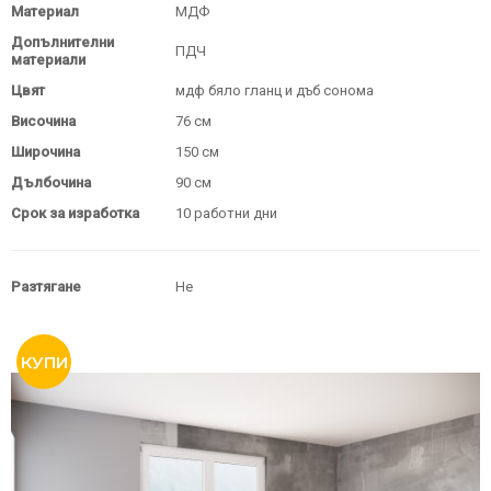
Материал
МДФ
Допълнителни
ПДЧ
материали
Цвят
мдф бяло гланц и дъб сонома
Височина
76 см
Широчина
150 см
Дълбочина
90 см
Срок за изработка
10 работни дни
Разтягане
Не