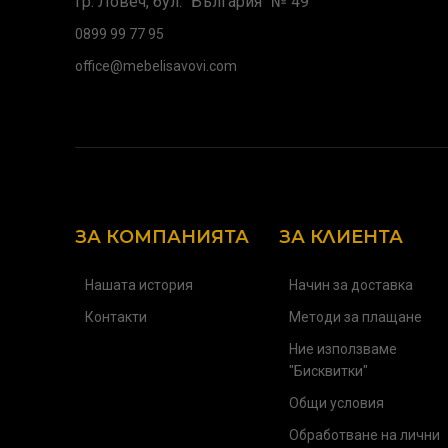
гр. Ловеч, бул. "България" № 49
0899 99 77 95
office@mebelisavovi.com
ЗА КОМПАНИЯТА
ЗА КЛИЕНТА
Нашата история
Начин за доставка
Контакти
Методи за плащане
Ние използваме
"Бисквитки"
Общи условия
Обработване на лични