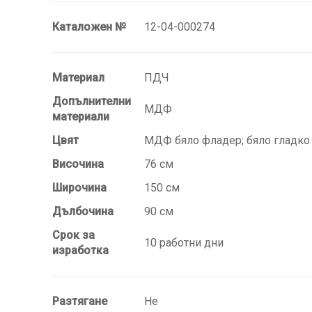
Каталожен №
12-04-000274
Материал
ПДЧ
Допълнителни
МДФ
материали
Цвят
МДФ бяло фладер; бяло гладко
Височина
76 см
Широчина
150 см
Дълбочина
90 см
Срок за
10 работни дни
изработка
Разтягане
Не