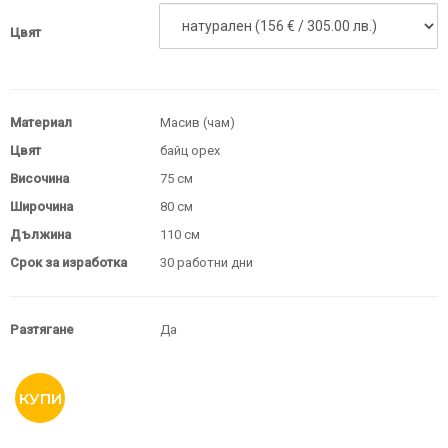
Цвят
Материал
Масив (чам)
Цвят
байц орех
Височина
75 см
Широчина
80 см
Дължина
110 см
Срок за изработка
30 работни дни
Разтягане
Да