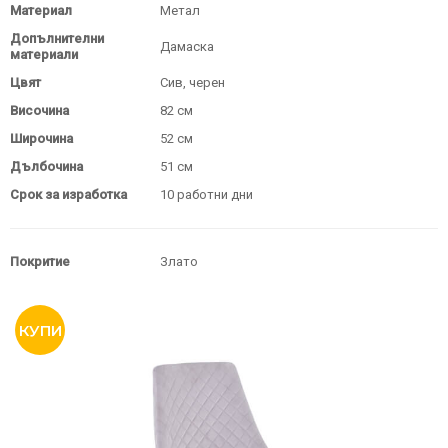
Материал
Метал
Допълнителни
Дамаска
материали
Цвят
Сив, черен
Височина
82 см
Широчина
52 см
Дълбочина
51 см
Срок за изработка
10 работни дни
Покритие
Злато