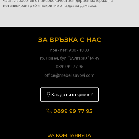
част. Изработен от висококачествен дървен материал, с
нетапициран гръб и покритие от здрава дамаска.
ЗА ВРЪЗКА С НАС
пон - пет: 9:00 - 18:00
гр. Ловеч, бул. "България" № 49
0899 99 77 95
office@mebelisavovi.com
Как да ни откриете?
0899 99 77 95
ЗА КОМПАНИЯТА