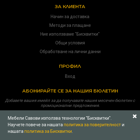
ЗА КЛИЕНТА
Начин за доставка
Методи за плащане
Ние използваме "Бисквитки"
Общи условия
Обработване на лични данни
ПРОФИЛ
Вход
АБОНИРАЙТЕ СЕ ЗА НАШИЯ БЮЛЕТИН
Добавете вашия имейл за да получавате нашия месечен бюлетин с
промоционални предложения.
Мебели Савови използва технологии "Бисквитки".
Научете повече за нашата
политика за поверителност
и
нашата
политика за Бисквитки
.
Copyright © 2026
Мебели Савови
Всички права запазени