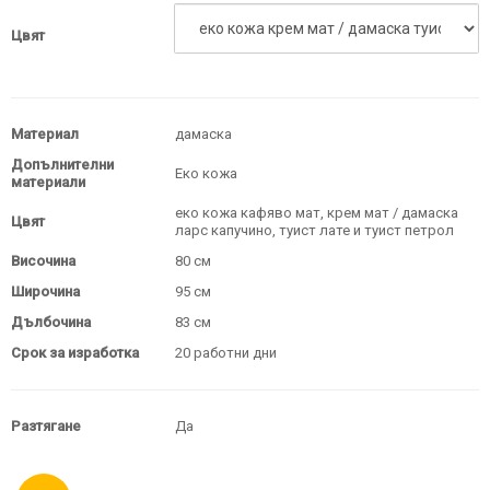
Цвят
Материал
дамаска
Допълнителни
Еко кожа
материали
еко кожа кафяво мат, крем мат / дамаска
Цвят
ларс капучино, туист лате и туист петрол
Височина
80 см
Широчина
95 см
Дълбочина
83 см
Срок за изработка
20 работни дни
Разтягане
Да