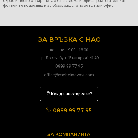
бързо и лесно отваряне. Освен за дома и офиса, разтегателният
фотьойл е подходящ и за обзавеждане на хотел или офис.
ЗА ВРЪЗКА С НАС
пон - пет: 9:00 - 18:00
гр. Ловеч, бул. "България" № 49
0899 99 77 95
office@mebelisavovi.com
Как да ни откриете?
0899 99 77 95
ЗА КОМПАНИЯТА