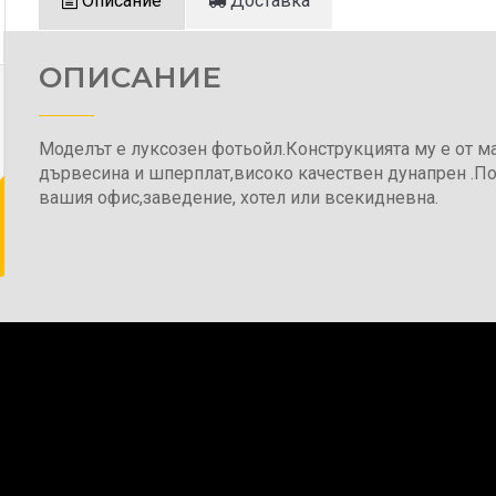
Описание
Доставка
ОПИСАНИЕ
Моделът е луксозен фотьойл.Конструкцията му е от м
дървесина и шперплат,високо качествен дунапрен .По
вашия офис,заведение, хотел или всекидневна.