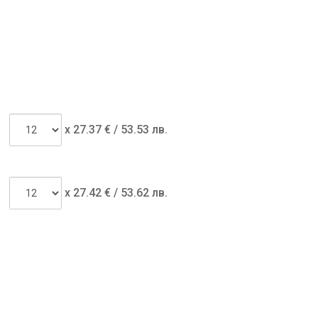
x
27.37
€ /
53.53 лв.
x
27.42
€ /
53.62 лв.