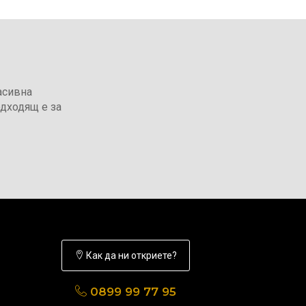
асивна
дходящ е за
Как да ни откриете?
0899 99 77 95