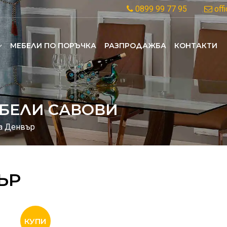
0899 99 77 95
off
MЕБЕЛИ ПО ПОРЪЧКА
РАЗПРОДАЖБА
КОНТАКТИ
БЕЛИ САВОВИ
а Денвър
ЪР