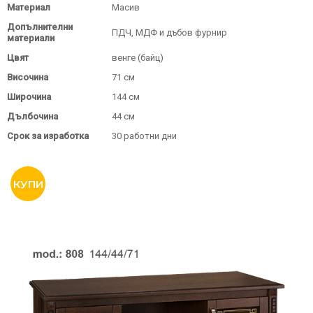
Материал
Масив
Допълнителни
ПДЧ, МДФ и дъбов фурнир
материали
Цвят
венге (байц)
Височина
71 см
Широчина
144 см
Дълбочина
44 см
Срок за изработка
30 работни дни