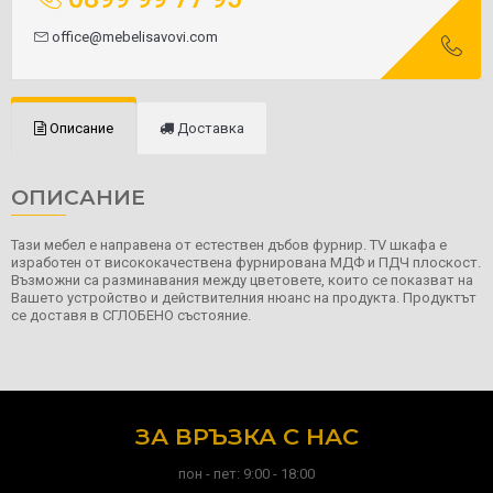
office@mebelisavovi.com
Описание
Доставка
ОПИСАНИЕ
Тази мебел е направена от естествен дъбов фурнир. TV шкафа е
изработен от висококачествена фурнирована МДФ и ПДЧ плоскост.
Възможни са разминавания между цветовете, които се показват на
Вашето устройство и действителния нюанс на продукта. Продуктът
се доставя в СГЛОБЕНО състояние.
ЗА ВРЪЗКА С НАС
пон - пет: 9:00 - 18:00