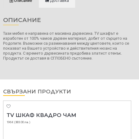
Описание
Доставка
ОПИСАНИЕ
Тази мебел е направена от масивна дървесина. TV шкафът е
изработен от 100% чамов дървен материал, добит от сърцето на
Родопите. Възможни са разминавания между цветовете, които се
показват на Вашето устройство и действителния нюанс на
продукта. С времето дървесината придобива златист отенък.
Продуктът се доставя в СГЛОБЕНО състояние.
СВЪРЗАНИ ПРОДУКТИ
TV ШКАФ КВАДРО ЧАМ
196 € (383.00 лв.)