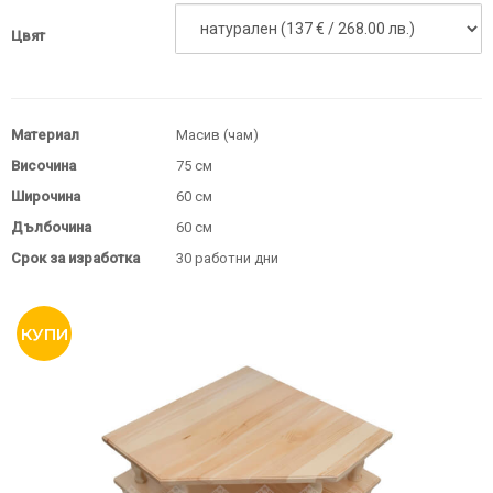
Цвят
Материал
Масив (чам)
Височина
75 см
Широчина
60 см
Дълбочина
60 см
Срок за изработка
30 работни дни