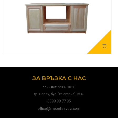
ЗА ВРЪЗКА С НАС
пон - пет: 9:00 - 18:00
гр. Ловеч, бул. "България" № 49
0899 99 77 95
office@mebelisavovi.com