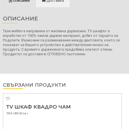
Описание
Доставка
ОПИСАНИЕ
Тази мебел е направена от масивна дървесина. TV шкафът е
изработен от 100% чамов дървен материал, добит от сърцето на
Родопите. Възможни са разминавания между цветовете, които се
показват на Вашето устройство и действителния нюанс на
продукта. С времето дървесината придобива златист отенък.
Продуктът се доставя в СГЛОБЕНО състояние.
СВЪРЗАНИ ПРОДУКТИ
TV ШКАФ КВАДРО ЧАМ
196 € (383.00 лв.)