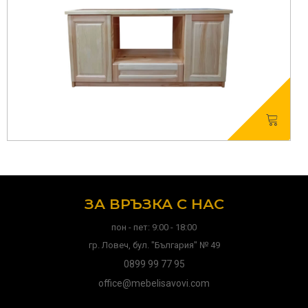
ЗА ВРЪЗКА С НАС
пон - пет: 9:00 - 18:00
гр. Ловеч, бул. "България" № 49
0899 99 77 95
office@mebelisavovi.com