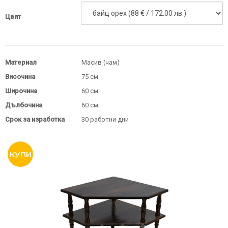
Цвят
Материал
Масив (чам)
Височина
75 см
Широчина
60 см
Дълбочина
60 см
Срок за изработка
30 работни дни