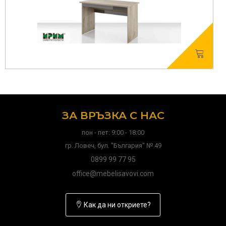
ЗА ВРЪЗКА С НАС
пон - пет: 9:00 - 18:00
гр. Ловеч, бул. "България" № 49
0899 99 77 95
office@mebelisavovi.com
Как да ни откриете?