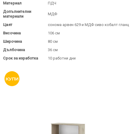
Материал
ПДЧ
Допълнителни
МДФ
материали
Цвят
сонома арвен 629 и МДФ сиво кобалт гланц
Височина
106 см
Широчина
80 см
Дълбочина
36 см
Срок за изработка
10 работни дни