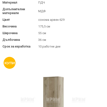
Материал
ПДЧ
Допълнителни
МДФ
материали
Цвят
сонома арвен 629
Височина
175,5 см
Широчина
55 см
Дълбочина
36 см
Срок за изработка
10 работни дни