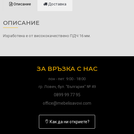
Описание
Доставка
ОПИСАНИЕ
Изработена е от висококачествено ПДЧ 16 мм.
ЗА ВРЪЗКА С НАС
пон - пет: 9:00 - 18:00
гр. Ловеч, бул. "България" № 49
0899 99 77 95
office@mebelisavovi.com
Как да ни откриете?